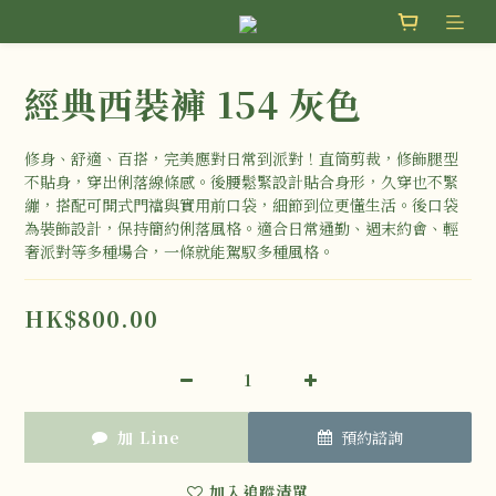
經典西裝褲 154 灰色
修身、舒適、百搭，完美應對日常到派對！直筒剪裁，修飾腿型
不貼身，穿出俐落線條感。後腰鬆緊設計貼合身形，久穿也不緊
繃，搭配可開式門襠與實用前口袋，細節到位更懂生活。後口袋
為裝飾設計，保持簡約俐落風格。適合日常通勤、週末約會、輕
奢派對等多種場合，一條就能駕馭多種風格。
HK$800.00
加 Line
預約諮詢
加入追蹤清單