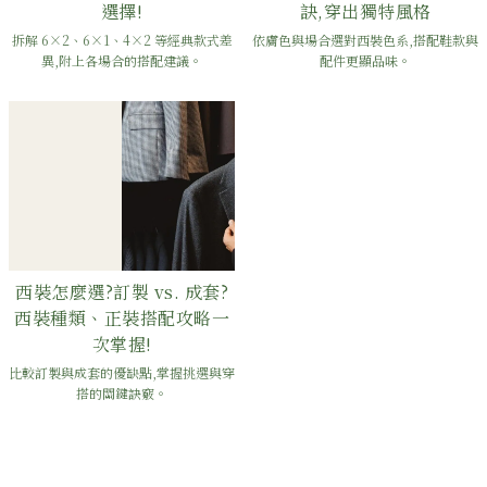
選擇!
訣,穿出獨特風格
拆解 6×2、6×1、4×2 等經典款式差
依膚色與場合選對西裝色系,搭配鞋款與
異,附上各場合的搭配建議。
配件更顯品味。
西裝怎麼選?訂製 vs. 成套?
西裝種類、正裝搭配攻略一
次掌握!
比較訂製與成套的優缺點,掌握挑選與穿
搭的關鍵訣竅。