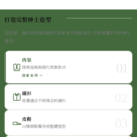
COMPLETE THE LOOK
打造完整紳士造型
從西裝、襯衫到皮鞋與配件,探索更多搭配組合,完成專屬於你的紳士
風格。
西裝
01
探索經典與現代西裝款式
探索系列
02
襯衫
挑選適合不同場合的襯衫
03
皮鞋
以精緻鞋履完成整體造型