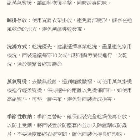
溫蒸氣熨燙，讓面料恢復平整，同時消毒除味。
晾掛存放：
使用寬肩衣架掛放，避免肩部變形，儲存在通
風乾燥的地方，避免潮濕導致發霉。
洗滌方式：
乾洗優先，建議選擇專業乾洗，盡量避免家用
機洗，西裝建議每穿10次或出現明顯污漬後進行一次乾
洗，過於頻繁會縮短壽命
蒸氣熨燙：
去皺與殺菌，遇到輕微皺褶，可使用蒸氣掛燙
機進行輕柔熨燙，保持適中的距離以免燙傷面料，如使用
高溫熨斗，可墊一層棉布，避免對西裝造成損害。
季節性收納：
季節更替時，確保西裝完全乾燥後再存放，
以防止受潮，將西裝置於防塵套內並加入除濕劑或防蟲
片，不要過度壓縮衣櫥空間，確保西裝保持良好形態。