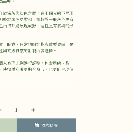
熟品味。
介於深灰與炭色之間，在不同光線下呈現
相較於黑色更柔和，相較於一般灰色更有
色內搭都能展現成熟、理性且有氣場的形
會、晚宴、日常精緻穿搭與重要會面。是
性與高級質感的訂製西裝選擇。
個人身形比例進行調整，包含肩線、胸
，使整體穿著更貼合身形，也更能呈現個
預約諮詢