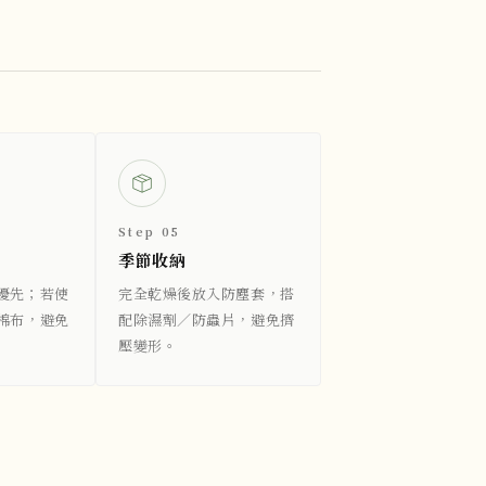
Step 05
季節收納
優先；若使
完全乾燥後放入防塵套，搭
棉布，避免
配除濕劑／防蟲片，避免擠
壓變形。