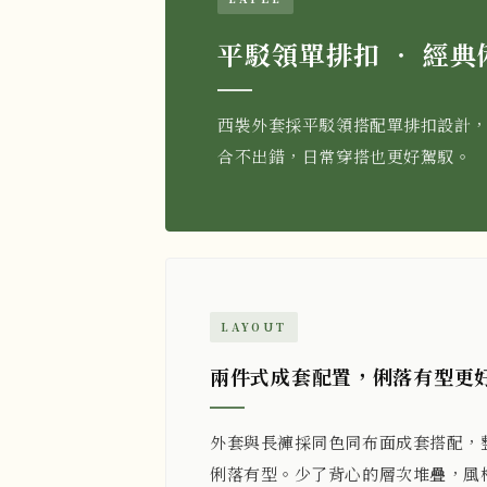
平駁領單排扣 ‧ 經典
西裝外套採平駁領搭配單排扣設計
合不出錯，日常穿搭也更好駕馭。
LAYOUT
兩件式成套配置，俐落有型更
外套與長褲採同色同布面成套搭配，
俐落有型。少了背心的層次堆疊，風