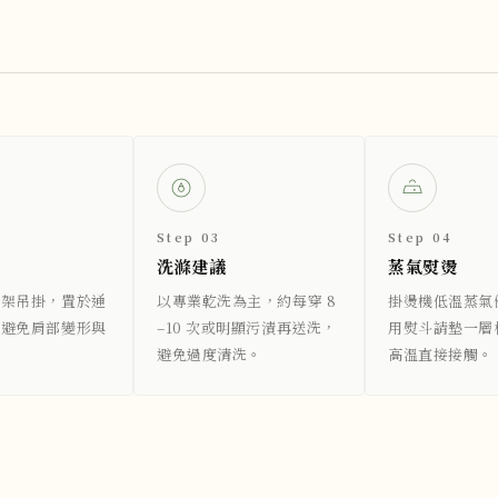
Step 03
Step 04
洗滌建議
蒸氣熨燙
衣架吊掛，置於通
以專業乾洗為主，約每穿 8
掛燙機低溫蒸氣
，避免肩部變形與
–10 次或明顯污漬再送洗，
用熨斗請墊一層
避免過度清洗。
高溫直接接觸。