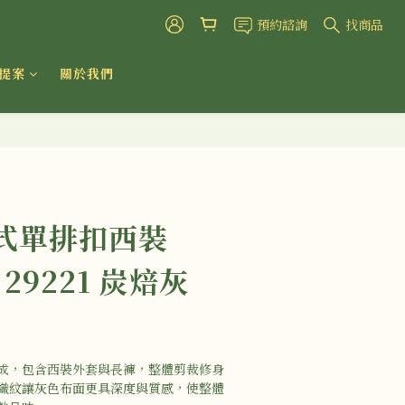
預約諮詢
找商品
提案
關於我們
式單排扣西裝
y 29221 炭焙灰
）
成，包含西裝外套與長褲，整體剪裁修身
織紋讓灰色布面更具深度與質感，使整體