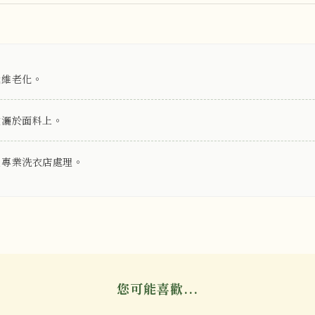
纖維老化。
噴灑於面料上。
送專業洗衣店處理。
您可能喜歡...