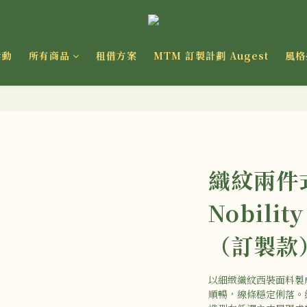
活動
所有商品
租借方案
MTM 訂製計劃 Augest
風格
織紋兩件
Nobilit
（訂製款
以細緻織紋西裝面料製
順暢，線條穩定俐落。