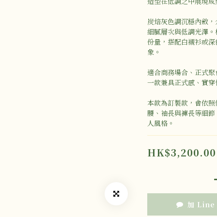
造型在低調之中展現成
炭焙灰色調沉穩內斂，
細膩層次與低調光澤。
份量，搭配白襯衫或深
象。
適合商務場合、正式聚
一款兼具正式感、實穿
本款為訂製款，會依照
腰、袖長與褲長等細節
人風格。
HK$3,200.00
加 Line