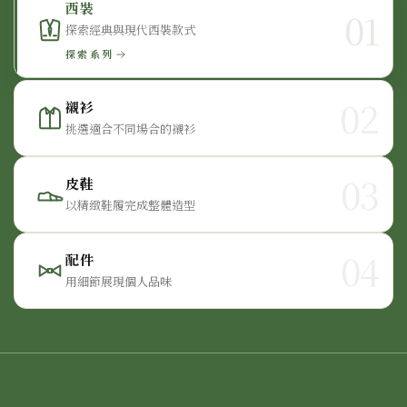
西裝
01
探索經典與現代西裝款式
探索系列
02
襯衫
挑選適合不同場合的襯衫
03
皮鞋
以精緻鞋履完成整體造型
04
配件
用細節展現個人品味