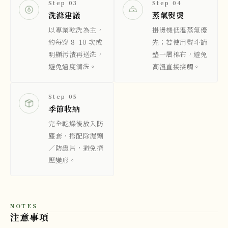
Step 03
Step 04
洗滌建議
蒸氣熨燙
以專業乾洗為主，
掛燙機低溫蒸氣優
約每穿 8–10 次或
先；若使用熨斗請
明顯污漬再送洗，
墊一層棉布，避免
避免過度清洗。
高溫直接接觸。
Step 05
季節收納
完全乾燥後放入防
塵套，搭配除濕劑
／防蟲片，避免擠
壓變形。
NOTES
注意事項