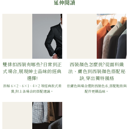
延伸閱讀
雙排扣西裝有哪些?日常到正
西裝顏色怎麼挑?從面料織
式場合,展現紳士品味的經典
法、膚色到西裝顏色搭配秘
選擇!
訣,穿出獨特風格
拆解 6×2、6×1、4×2 等經典款式差
依膚色與場合選對西裝色系,搭配鞋款與
異,附上各場合的搭配建議。
配件更顯品味。