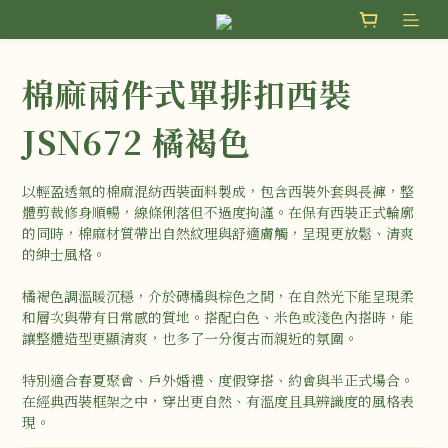
棉麻兩件式單排扣西裝
JSN672 橘褐色
以輕盈透氣的棉麻混紡西裝面料製成，包含西裝外套與長褲，整
體剪裁修身順暢，線條俐落但不過度拘謹。在保有西裝正式輪廓
的同時，棉麻材質帶出自然紋理與舒適膚觸，呈現更放鬆、清爽
的紳士風格。
橘褐色調溫暖沉穩，介於磚橘與棕色之間，在自然光下能呈現柔
和層次與帶有日常感的質地。搭配白色、米色或淺色內搭時，能
讓整體造型更顯清爽，也多了一分復古而親近的氛圍。
特別適合春夏聚會、戶外婚禮、度假穿搭、約會與半正式場合。
在經典西裝框架之中，穿出更自然、有溫度且具辨識度的風格表
現。