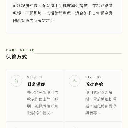
面料親膚舒適，保有適中的挺度與俐落感。穿起來線條
乾淨、不顯鬆垮，也相對好整理，適合追求日常實穿與
俐落質感的穿著需求。
CARE GUIDE
保養方式
Step 01
Step 02
日常保養
晾掛存放
每次穿完後使用柔
使用寬肩衣架吊
軟衣刷由上往下輕
掛，置於通風乾燥
刷；輕微污漬可用
處，避免肩部變形
微濕棉布輕拭。
與發霉。