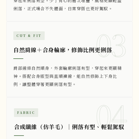
穿起來俐落有型。少了背心的層次堆疊，風格更顯輕盈
俐落，正式場合不失體面，日常穿搭也更好駕馭。
03
CUT & FIT
自然肩線＋合身輪廓，修飾比例更俐落
肩部線條自然順身，外套輪廓俐落有型，穿起來更顯精
神。搭配合身版型與直順褲線，能自然修飾上下身比
例，讓整體穿著更顯俐落有型。
04
FABRIC
合成纖維（仿羊毛）｜俐落有型、輕鬆駕馭