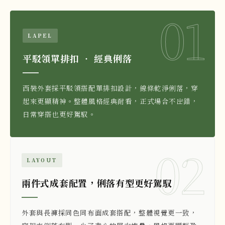
01
LAPEL
平駁領單排扣 ‧ 經典俐落
西裝外套採平駁領搭配單排扣設計，線條乾淨俐落，穿
起來更顯精神。整體風格經典耐看，正式場合不出錯，
日常穿搭也更好駕馭。
02
LAYOUT
兩件式成套配置，俐落有型更好駕馭
外套與長褲採同色同布面成套搭配，整體視覺更一致，