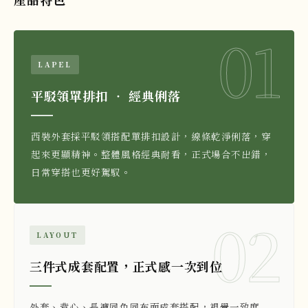
01
LAPEL
平駁領單排扣 ‧ 經典俐落
西裝外套採平駁領搭配單排扣設計，線條乾淨俐落，穿
起來更顯精神。整體風格經典耐看，正式場合不出錯，
日常穿搭也更好駕馭。
02
LAYOUT
三件式成套配置，正式感一次到位
外套、背心、長褲同色同布面成套搭配，視覺一致度