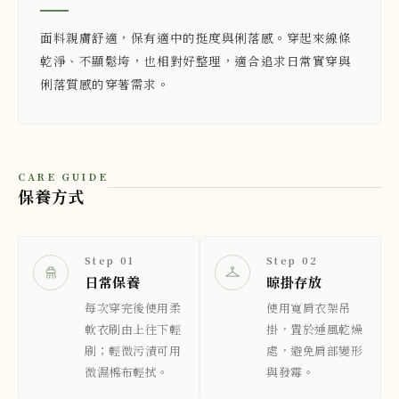
面料親膚舒適，保有適中的挺度與俐落感。穿起來線條
乾淨、不顯鬆垮，也相對好整理，適合追求日常實穿與
俐落質感的穿著需求。
CARE GUIDE
保養方式
Step 01
Step 02
日常保養
晾掛存放
每次穿完後使用柔
使用寬肩衣架吊
軟衣刷由上往下輕
掛，置於通風乾燥
刷；輕微污漬可用
處，避免肩部變形
微濕棉布輕拭。
與發霉。