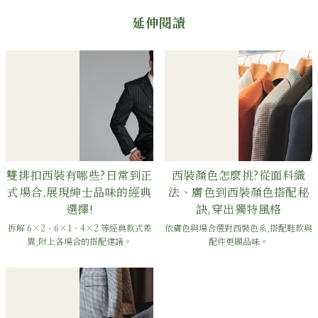
延伸閱讀
雙排扣西裝有哪些?日常到正
西裝顏色怎麼挑?從面料織
式場合,展現紳士品味的經典
法、膚色到西裝顏色搭配秘
選擇!
訣,穿出獨特風格
拆解 6×2、6×1、4×2 等經典款式差
依膚色與場合選對西裝色系,搭配鞋款與
異,附上各場合的搭配建議。
配件更顯品味。