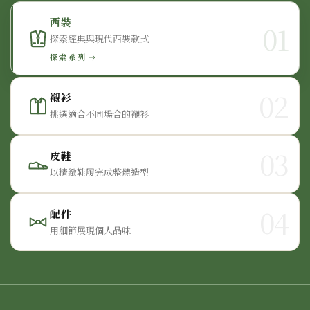
西裝
01
探索經典與現代西裝款式
探索系列
02
襯衫
挑選適合不同場合的襯衫
03
皮鞋
以精緻鞋履完成整體造型
04
配件
用細節展現個人品味