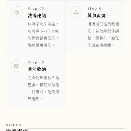
Step 03
Step 04
洗滌建議
蒸氣熨燙
以專業乾洗為主，
掛燙機低溫蒸氣優
約每穿 8–10 次或
先；若使用熨斗請
明顯污漬再送洗，
墊一層棉布，避免
避免過度清洗。
高溫直接接觸。
Step 05
季節收納
完全乾燥後放入防
塵套，搭配除濕劑
／防蟲片，避免擠
壓變形。
NOTES