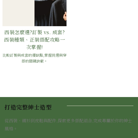
西裝怎麼選?訂製 vs. 成套?
西裝種類、正裝搭配攻略一
次掌握!
比較訂製與成套的優缺點,掌握挑選與穿
搭的關鍵訣竅。
COMPLETE THE LOOK
打造完整紳士造型
從西裝、襯衫到皮鞋與配件,探索更多搭配組合,完成專屬於你的紳士
風格。