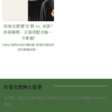
西裝怎麼選?訂製 vs. 成套?
西裝種類、正裝搭配攻略一
次掌握!
比較訂製與成套的優缺點,掌握挑選與穿
搭的關鍵訣竅。
COMPLETE THE LOOK
打造完整紳士造型
從西裝、襯衫到皮鞋與配件,探索更多搭配組合,完成專屬於你的紳士
風格。