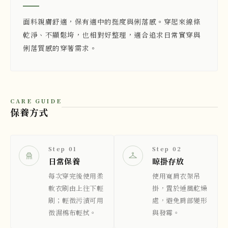
面料親膚舒適，保有適中的挺度與俐落感。穿起來線條
乾淨、不顯鬆垮，也相對好整理，適合追求日常實穿與
俐落質感的穿著需求。
CARE GUIDE
保養方式
Step 01
Step 02
日常保養
晾掛存放
每次穿完後使用柔
使用寬肩衣架吊
軟衣刷由上往下輕
掛，置於通風乾燥
刷；輕微污漬可用
處，避免肩部變形
微濕棉布輕拭。
與發霉。