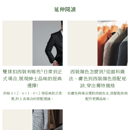
延伸閱讀
雙排扣西裝有哪些?日常到正
西裝顏色怎麼挑?從面料織
式場合,展現紳士品味的經典
法、膚色到西裝顏色搭配秘
選擇!
訣,穿出獨特風格
拆解 6×2、6×1、4×2 等經典款式差
依膚色與場合選對西裝色系,搭配鞋款與
異,附上各場合的搭配建議。
配件更顯品味。