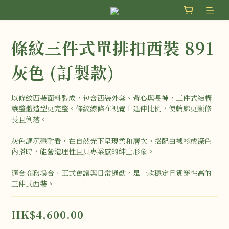
條紋三件式單排扣西裝 891
灰色 (訂製款)
以條紋西裝面料製成，包含西裝外套、背心與長褲，三件式結構
讓整體造型更完整。條紋線條在視覺上延伸比例，使輪廓更顯修
長且俐落。
灰色調沉穩耐看，在自然光下呈現柔和層次。搭配白襯衫或深色
內搭時，能營造理性且具專業感的紳士形象。
適合商務場合、正式會議與日常通勤，是一款穩定且實穿性高的
三件式西裝。
HK$4,600.00