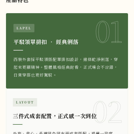
01
LAPEL
平駁領單排扣 ‧ 經典俐落
西裝外套採平駁領搭配單排扣設計，線條乾淨俐落，穿
起來更顯精神。整體風格經典耐看，正式場合不出錯，
日常穿搭也更好駕馭。
02
LAYOUT
三件式成套配置，正式感一次到位
外套、背心、長褲同色同布面成套搭配，視覺一致度