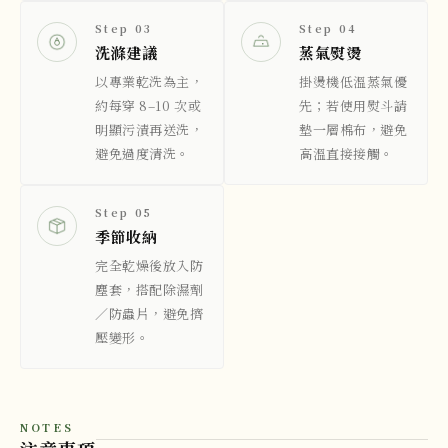
Step 03
Step 04
洗滌建議
蒸氣熨燙
以專業乾洗為主，
掛燙機低溫蒸氣優
約每穿 8–10 次或
先；若使用熨斗請
明顯污漬再送洗，
墊一層棉布，避免
避免過度清洗。
高溫直接接觸。
Step 05
季節收納
完全乾燥後放入防
塵套，搭配除濕劑
／防蟲片，避免擠
壓變形。
NOTES