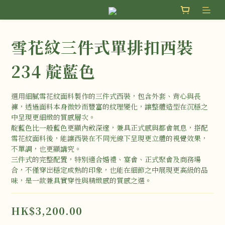
雪花紋三件式單排扣西裝
234 靛藍色
選用細膩雪花紋面料製作的三件式西裝，包含外套、背心與長
褲，透過面料本身微妙而豐富的紋理變化，讓整體造型在沉穩之
中呈現更細緻的質感層次。
靛藍色比一般藍色更顯內斂深邃，兼具正式感與都會氣息，搭配
雪花紋面料後，能讓西裝在不同光線下呈現更立體的視覺效果，
不單調，也更顯講究。
三件式的完整配置，特別適合婚禮、宴會、正式聚會及商務場
合，不僅穿出穩定成熟的印象，也能在細節之中展現更高級的品
味，是一款兼具實穿性與精緻感的質感之選。
HK$3,200.00