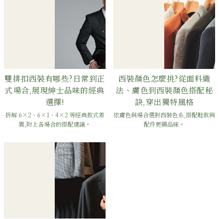
雙排扣西裝有哪些?日常到正
西裝顏色怎麼挑?從面料織
式場合,展現紳士品味的經典
法、膚色到西裝顏色搭配秘
選擇!
訣,穿出獨特風格
拆解 6×2、6×1、4×2 等經典款式差
依膚色與場合選對西裝色系,搭配鞋款與
異,附上各場合的搭配建議。
配件更顯品味。