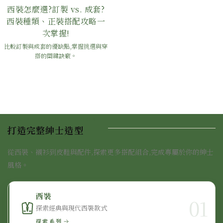
西裝怎麼選?訂製 vs. 成套?
西裝種類、正裝搭配攻略一
次掌握!
比較訂製與成套的優缺點,掌握挑選與穿
搭的關鍵訣竅。
COMPLETE THE LOOK
打造完整紳士造型
從西裝、襯衫到皮鞋與配件,探索更多搭配組合,完成專屬於你的紳士
風格。
西裝
01
探索經典與現代西裝款式
探索系列