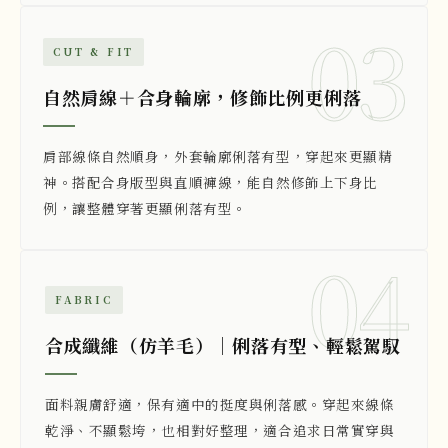
03
CUT & FIT
自然肩線＋合身輪廓，修飾比例更俐落
肩部線條自然順身，外套輪廓俐落有型，穿起來更顯精
神。搭配合身版型與直順褲線，能自然修飾上下身比
例，讓整體穿著更顯俐落有型。
04
FABRIC
合成纖維（仿羊毛）｜俐落有型、輕鬆駕馭
面料親膚舒適，保有適中的挺度與俐落感。穿起來線條
乾淨、不顯鬆垮，也相對好整理，適合追求日常實穿與