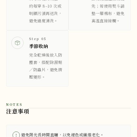
約每穿 8–10 次或
先；若使用熨斗請
明顯污漬再送洗，
墊一層棉布，避免
避免過度清洗。
高溫直接接觸。
Step 05
季節收納
完全乾燥後放入防
塵套，搭配除濕劑
／防蟲片，避免擠
壓變形。
NOTES
注意事項
避免陽光長時間直曬，以免褪色或纖維老化。
!