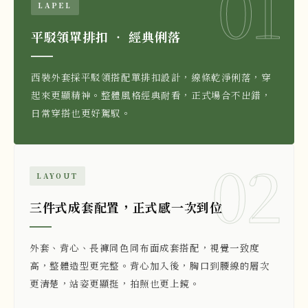
01
LAPEL
平駁領單排扣 ‧ 經典俐落
西裝外套採平駁領搭配單排扣設計，線條乾淨俐落，穿
起來更顯精神。整體風格經典耐看，正式場合不出錯，
日常穿搭也更好駕馭。
02
LAYOUT
三件式成套配置，正式感一次到位
外套、背心、長褲同色同布面成套搭配，視覺一致度
高，整體造型更完整。背心加入後，胸口到腰線的層次
更清楚，站姿更顯挺，拍照也更上鏡。