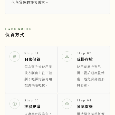
俐落質感的穿著需求。
CARE GUIDE
保養方式
Step 01
Step 02
日常保養
晾掛存放
每次穿完後使用柔
使用寬肩衣架吊
軟衣刷由上往下輕
掛，置於通風乾燥
刷；輕微污漬可用
處，避免肩部變形
微濕棉布輕拭。
與發霉。
Step 03
Step 04
洗滌建議
蒸氣熨燙
以專業乾洗為主，
掛燙機低溫蒸氣優