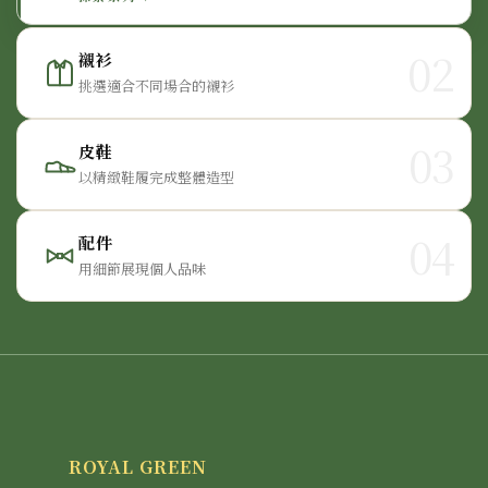
02
襯衫
挑選適合不同場合的襯衫
03
皮鞋
以精緻鞋履完成整體造型
04
配件
用細節展現個人品味
ROYAL GREEN