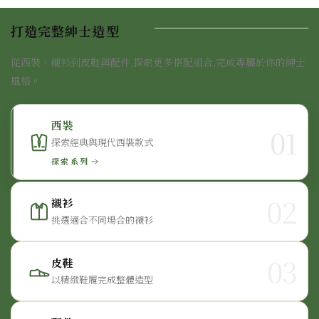
COMPLETE THE LOOK
打造完整紳士造型
從西裝、襯衫到皮鞋與配件,探索更多搭配組合,完成專屬於你的紳士
風格。
西裝
01
探索經典與現代西裝款式
探索系列
02
襯衫
挑選適合不同場合的襯衫
03
皮鞋
以精緻鞋履完成整體造型