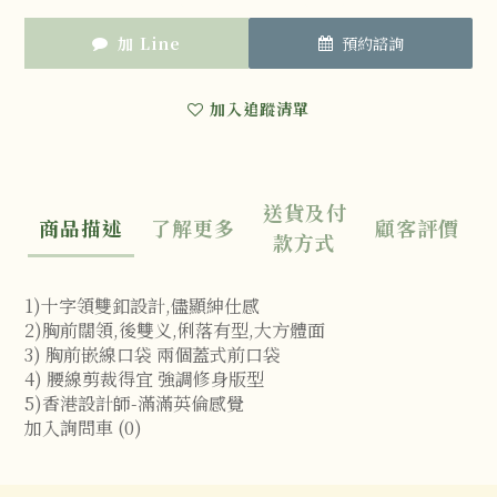
加 Line
預約諮詢
加入追蹤清單
送貨及付
商品描述
了解更多
顧客評價
款方式
1)十字領雙釦設計,儘顯紳仕感
2)胸前闊領,後雙义,俐落有型,大方體面
3) 胸前嵌線口袋 兩個蓋式前口袋
4) 腰線剪裁得宜 強調修身版型
5)香港設計師-滿滿英倫感覺
加入詢問車 (0)