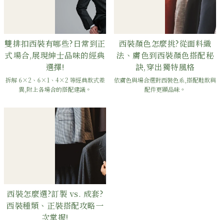
雙排扣西裝有哪些?日常到正
西裝顏色怎麼挑?從面料織
式場合,展現紳士品味的經典
法、膚色到西裝顏色搭配秘
選擇!
訣,穿出獨特風格
拆解 6×2、6×1、4×2 等經典款式差
依膚色與場合選對西裝色系,搭配鞋款與
異,附上各場合的搭配建議。
配件更顯品味。
西裝怎麼選?訂製 vs. 成套?
西裝種類、正裝搭配攻略一
次掌握!