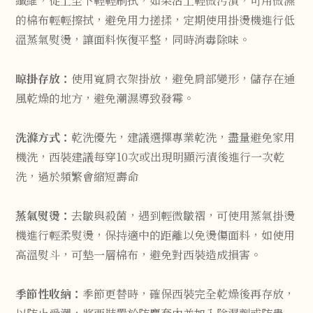
纖維，從上至下輕輕刷拭，如果沾上輕微污漬，可用微濕
的棉布輕輕擦拭，避免用力搓揉，定期使用掛燙機進行低
溫蒸氣熨燙，讓面料恢復平整，同時消毒除味。
晾掛存放：
使用寬肩衣架掛放，避免肩部變形，儲存在通
風乾燥的地方，避免潮濕導致發霉。
洗滌方式：
乾洗優先，建議選擇專業乾洗，盡量避免家用
機洗，西裝建議每穿10次或出現明顯污漬後進行一次乾
洗，過於頻繁會縮短壽命
蒸氣熨燙：
去皺與殺菌，遇到輕微皺褶，可使用蒸氣掛燙
機進行輕柔熨燙，保持適中的距離以免燙傷面料，如使用
高溫熨斗，可墊一層棉布，避免對西裝造成損害。
季節性收納：
季節更替時，確保西裝完全乾燥後再存放，