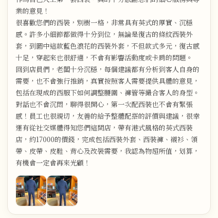
業的意見！
很喜歡您們的西裝，別樹一格，非常具有英式的厚實、沉穩
感。許多小細節都做得十分到位，無論是復古的條紋西裝外
套，到圖中這款藍色浪花的西裝外套，不但款式多元，復古感
十足，穿起來也很舒適，不會有影響活動度或卡肩的問題。
回到店員們，老闆十分沉穩，每個建議都有分析到客人自身的
需要，也不會強行推銷，真實按照客人需要提供具體的意見，
包括在現成的西服下如何調整腰圍、褲管等撮合客人的身型。
對話也不會沉悶，聊得很開心，第一次配西裝也不會有緊張
感！員工也很親切，友善的給予整體配搭的評價與建議，很幸
運有從社交媒體得知您們這間店，帶有港式風格的英式西裝
店，約17000的價錢，完成包括西裝外套、西裝褲、襯衫、領
帶、皮帶、皮鞋、背心及改裝需要，我認為物超所值，划算，
有機會一定會再來光顧！