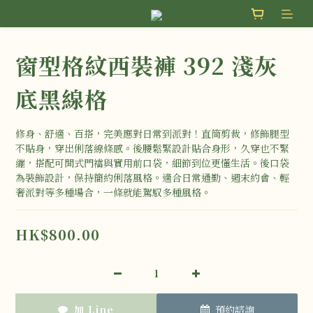
窗型格紋西裝褲 392 淺灰
底黑線格
修身、舒適、百搭，完美應對日常到派對！直筒剪裁，修飾腿型
不貼身，穿出俐落線條感。後腰鬆緊設計貼合身形，久穿也不緊
繃，搭配可開式門襠與實用前口袋，細節到位更懂生活。後口袋
為裝飾設計，保持簡約俐落風格。適合日常通勤、週末約會、輕
奢派對等多種場合，一條就能駕馭多種風格。
HK$800.00
加 Line
預約諮詢