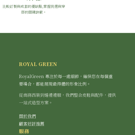
比較訂製與成套的優缺點,掌握挑選與穿
搭的關鍵訣竅。
ROYAL GREEN
RoyalGreen 專注於每一處細節，確保您在每個重
要場合，都能展現最得體的形象比例。
從商務西裝到婚禮禮服，我們整合皮鞋與配件，提供
一站式造型方案。
關於我們
顧客好評推薦
服務