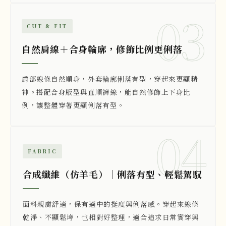
03
CUT & FIT
自然肩線＋合身輪廓，修飾比例更俐落
肩部線條自然順身，外套輪廓俐落有型，穿起來更顯精
神。搭配合身版型與直順褲線，能自然修飾上下身比
例，讓整體穿著更顯俐落有型。
04
FABRIC
合成纖維（仿羊毛）｜俐落有型、輕鬆駕馭
面料親膚舒適，保有適中的挺度與俐落感。穿起來線條
乾淨、不顯鬆垮，也相對好整理，適合追求日常實穿與