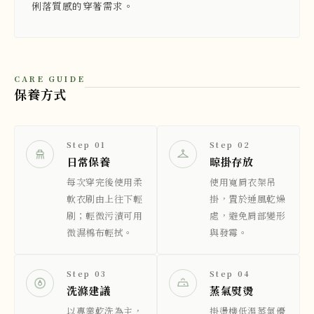
俐落質感的穿著需求。
CARE GUIDE
保養方式
Step 01
Step 02
日常保養
晾掛存放
每次穿完後使用柔
使用寬肩衣架吊
軟衣刷由上往下輕
掛，置於通風乾燥
刷；輕微污漬可用
處，避免肩部變形
微濕棉布輕拭。
與發霉。
Step 03
Step 04
洗滌建議
蒸氣熨燙
以專業乾洗為主，
掛燙機低溫蒸氣優