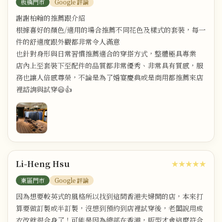
板橋門市
Google 評論
謝謝柏翰的推薦跟介紹
根據喜好的顏色/適用的場合推薦不同花色及樣式的套裝，每一
件的舒適度跟外觀都非常令人滿意
也針對身形與日常習慣推薦適合的穿搭方式，整體極具專業
店內上至套裝下至配件的品質都非常優秀、非常具有質感，服
務也讓人倍感尊榮，不論是為了婚宴慶典或是商用都推薦來店
裡諮詢與試穿😃👍
Li-Heng Hsu
★★★★★
東區門市
Google 評論
因為想要較英式的風格所以找到這間香港夫婦開的店，本來打
算要做訂製或半訂製，沒想到預約到店裡試穿後，老闆說用成
衣改就很合身了！可能是因為總部在香港，版型才會這麼符合