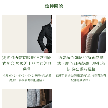
延伸閱讀
雙排扣西裝有哪些?日常到正
西裝顏色怎麼挑?從面料織
式場合,展現紳士品味的經典
法、膚色到西裝顏色搭配秘
選擇!
訣,穿出獨特風格
拆解 6×2、6×1、4×2 等經典款式差
依膚色與場合選對西裝色系,搭配鞋款與
異,附上各場合的搭配建議。
配件更顯品味。