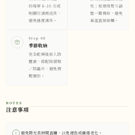
約每穿 8–10 次或
先；若使用熨斗請
明顯污漬再送洗，
墊一層棉布，避免
避免過度清洗。
高溫直接接觸。
Step 05
季節收納
完全乾燥後放入防
塵套，搭配除濕劑
／防蟲片，避免擠
壓變形。
NOTES
注意事項
避免陽光長時間直曬，以免褪色或纖維老化。
!