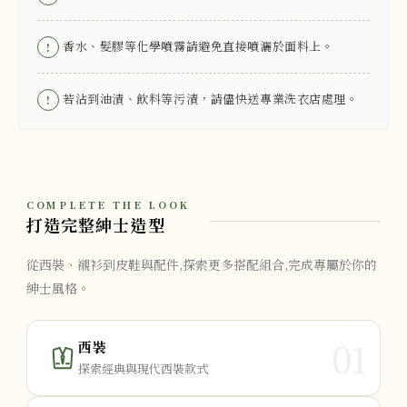
香水、髮膠等化學噴霧請避免直接噴灑於面料上。
!
若沾到油漬、飲料等污漬，請儘快送專業洗衣店處理。
!
COMPLETE THE LOOK
打造完整紳士造型
從西裝、襯衫到皮鞋與配件,探索更多搭配組合,完成專屬於你的
紳士風格。
01
西裝
探索經典與現代西裝款式