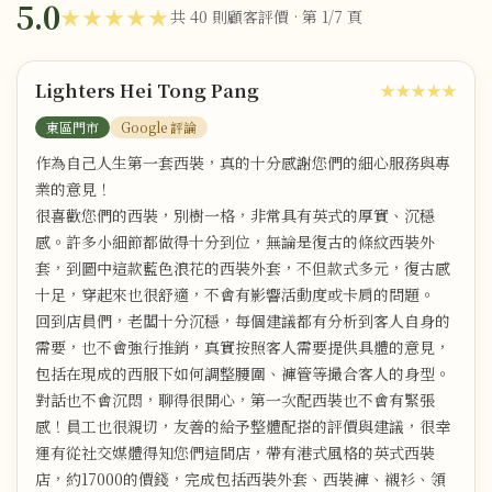
5.0
★★★★★
共 40 則顧客評價 · 第 1/7 頁
Lighters Hei Tong Pang
★★★★★
東區門市
Google 評論
作為自己人生第一套西裝，真的十分感謝您們的細心服務與專
業的意見！
很喜歡您們的西裝，別樹一格，非常具有英式的厚實、沉穩
感。許多小細節都做得十分到位，無論是復古的條紋西裝外
套，到圖中這款藍色浪花的西裝外套，不但款式多元，復古感
十足，穿起來也很舒適，不會有影響活動度或卡肩的問題。
回到店員們，老闆十分沉穩，每個建議都有分析到客人自身的
需要，也不會強行推銷，真實按照客人需要提供具體的意見，
包括在現成的西服下如何調整腰圍、褲管等撮合客人的身型。
對話也不會沉悶，聊得很開心，第一次配西裝也不會有緊張
感！員工也很親切，友善的給予整體配搭的評價與建議，很幸
運有從社交媒體得知您們這間店，帶有港式風格的英式西裝
店，約17000的價錢，完成包括西裝外套、西裝褲、襯衫、領