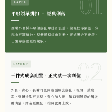
01
LAPEL
平駁領單排扣 ‧ 經典俐落
西裝外套採平駁領搭配單排扣設計，線條乾淨俐落，穿
起來更顯精神。整體風格經典耐看，正式場合不出錯，
日常穿搭也更好駕馭。
02
LAYOUT
三件式成套配置，正式感一次到位
外套、背心、長褲同色同布面成套搭配，視覺一致度
高，整體造型更完整。背心加入後，胸口到腰線的層次
更清楚，站姿更顯挺，拍照也更上鏡。