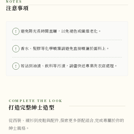
NOTES
注意事項
避免陽光長時間直曬，以免褪色或纖維老化。
!
香水、髮膠等化學噴霧請避免直接噴灑於面料上。
!
若沾到油漬、飲料等污漬，請儘快送專業洗衣店處理。
!
COMPLETE THE LOOK
打造完整紳士造型
從西裝、襯衫到皮鞋與配件,探索更多搭配組合,完成專屬於你的
紳士風格。