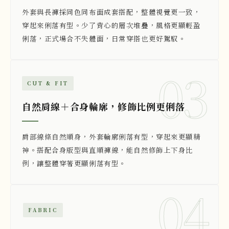
外套與長褲採同色同布面成套搭配，整體視覺更一致，
穿起來俐落有型。少了背心的層次堆疊，風格更顯輕盈
俐落，正式場合不失體面，日常穿搭也更好駕馭。
03
CUT & FIT
自然肩線＋合身輪廓，修飾比例更俐落
肩部線條自然順身，外套輪廓俐落有型，穿起來更顯精
神。搭配合身版型與直順褲線，能自然修飾上下身比
例，讓整體穿著更顯俐落有型。
04
FABRIC