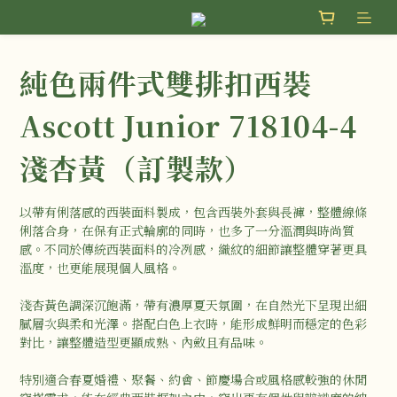
純色兩件式雙排扣西裝
Ascott Junior 718104-4
淺杏黃（訂製款）
以帶有俐落感的西裝面料製成，包含西裝外套與長褲，整體線條
俐落合身，在保有正式輪廓的同時，也多了一分溫潤與時尚質
感。不同於傳統西裝面料的冷冽感，織紋的細節讓整體穿著更具
溫度，也更能展現個人風格。
淺杏黃色調深沉飽滿，帶有濃厚夏天氛圍，在自然光下呈現出細
膩層次與柔和光澤。搭配白色上衣時，能形成鮮明而穩定的色彩
對比，讓整體造型更顯成熟、內斂且有品味。
特別適合春夏婚禮、聚餐、約會、節慶場合或風格感較強的休閒