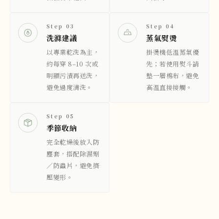
Step 03
Step 04
洗滌建議
蒸氣熨燙
以專業乾洗為主，
掛燙機低溫蒸氣優
約每穿 8–10 次或
先；若使用熨斗請
明顯污漬再送洗，
墊一層棉布，避免
避免過度清洗。
高溫直接接觸。
Step 05
季節收納
完全乾燥後放入防
塵套，搭配除濕劑
／防蟲片，避免擠
壓變形。