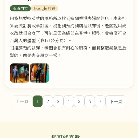
東區門市
Google 評論
因為想要較英式的風格所以找到這間香港夫婦開的店，本來打
算要做訂製或半訂製，沒想到預約到店裡試穿後，老闆說用成
衣改就很合身了！可能是因為總部在香港，版型才會這麼符合
台灣人的體型（我171公分高）。
很推薦預約試穿，老闆會很有耐心的服務，而且整體氣氛是放
鬆的，像是去交朋友一樣！
上一頁
1
2
3
4
5
6
7
下一頁
您可能喜歡...