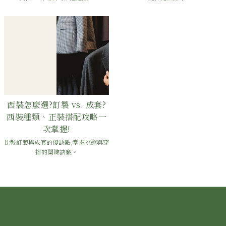
西裝怎麼選?訂製 vs. 成套?
西裝種類、正裝搭配攻略一
次掌握!
比較訂製與成套的優缺點,掌握挑選與穿
搭的關鍵訣竅。