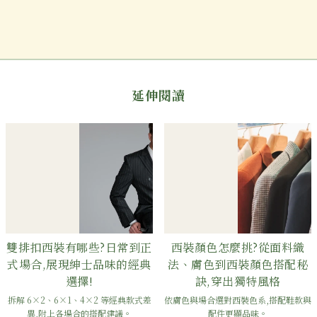
延伸閱讀
雙排扣西裝有哪些?日常到正
西裝顏色怎麼挑?從面料織
式場合,展現紳士品味的經典
法、膚色到西裝顏色搭配秘
選擇!
訣,穿出獨特風格
拆解 6×2、6×1、4×2 等經典款式差
依膚色與場合選對西裝色系,搭配鞋款與
異,附上各場合的搭配建議。
配件更顯品味。