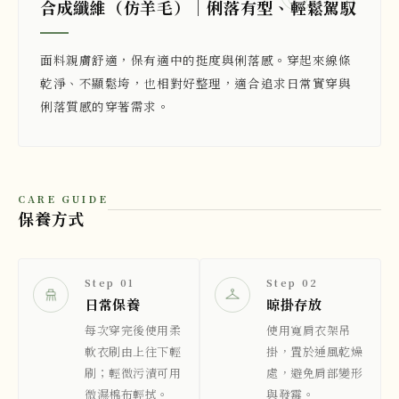
合成纖維（仿羊毛）｜俐落有型、輕鬆駕馭
面料親膚舒適，保有適中的挺度與俐落感。穿起來線條
乾淨、不顯鬆垮，也相對好整理，適合追求日常實穿與
俐落質感的穿著需求。
CARE GUIDE
保養方式
Step 01
Step 02
日常保養
晾掛存放
每次穿完後使用柔
使用寬肩衣架吊
軟衣刷由上往下輕
掛，置於通風乾燥
刷；輕微污漬可用
處，避免肩部變形
微濕棉布輕拭。
與發霉。