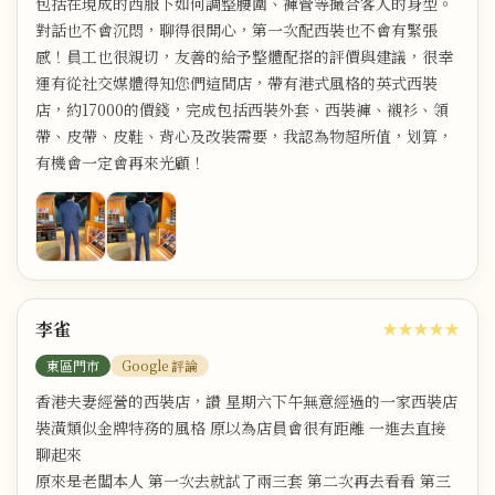
包括在現成的西服下如何調整腰圍、褲管等撮合客人的身型。
對話也不會沉悶，聊得很開心，第一次配西裝也不會有緊張
感！員工也很親切，友善的給予整體配搭的評價與建議，很幸
運有從社交媒體得知您們這間店，帶有港式風格的英式西裝
店，約17000的價錢，完成包括西裝外套、西裝褲、襯衫、領
帶、皮帶、皮鞋、背心及改裝需要，我認為物超所值，划算，
有機會一定會再來光顧！
李雀
★★★★★
東區門市
Google 評論
香港夫妻經營的西裝店，讚 星期六下午無意經過的一家西裝店
裝潢類似金牌特務的風格 原以為店員會很有距離 一進去直接
聊起來
原來是老闆本人 第一次去就試了兩三套 第二次再去看看 第三