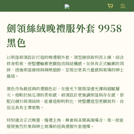
劍領絲絨晚禮服外套 9958
黑色
以俐落劍領設計打造的晚禮服外套，領型線條銳利而上揚，結合
修身剪裁，使整體輪廓更顯挺拔與結構感。在保有正式輪廓的同
時，透過俐落線條與精緻細節，呈現出更具力量感與氣場的紳士
風格。
黑色作為最經典的禮服色彩，在燈光下展現深邃光澤與細膩層
次。相較於絲瓜領的柔和感，劍領設計更強調俐落與存在感，搭
配白襯衫與領結時，能營造鮮明對比，使整體造型更顯銳利、自
信且具有主導氣勢。
特別適合正式晚宴、婚禮主角、舞會與各類高端場合，是一款能
展現強烈形象與紳士氣場的經典禮服外套選擇。