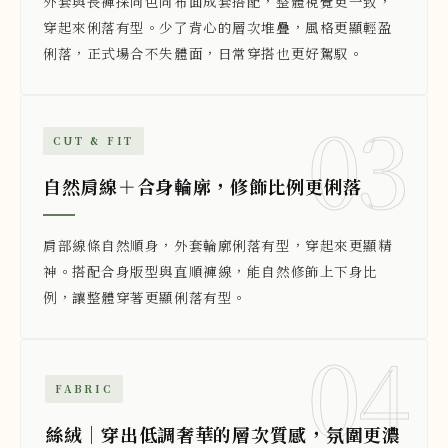
外套與長褲採同色同布面成套搭配，整體視覺更一致，
穿起來俐落有型。少了背心的層次堆疊，風格更顯輕盈
俐落，正式場合不失體面，日常穿搭也更好駕馭。
03
CUT & FIT
自然肩線＋合身輪廓，修飾比例更俐落
肩部線條自然順身，外套輪廓俐落有型，穿起來更顯精
神。搭配合身版型與直順褲線，能自然修飾上下身比
例，讓整體穿著更顯俐落有型。
04
FABRIC
絲絨｜穿出低調奢華的層次質感，氛圍更濃