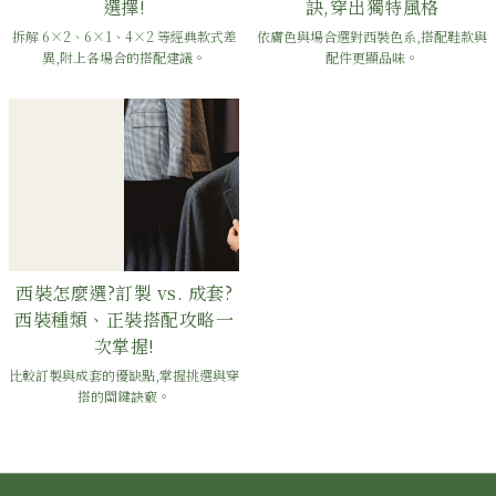
選擇!
訣,穿出獨特風格
拆解 6×2、6×1、4×2 等經典款式差
依膚色與場合選對西裝色系,搭配鞋款與
異,附上各場合的搭配建議。
配件更顯品味。
西裝怎麼選?訂製 vs. 成套?
西裝種類、正裝搭配攻略一
次掌握!
比較訂製與成套的優缺點,掌握挑選與穿
搭的關鍵訣竅。