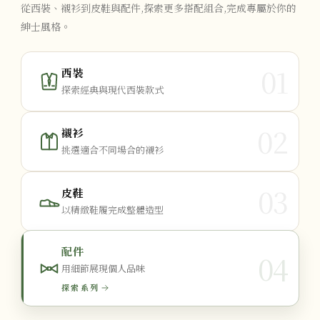
從西裝、襯衫到皮鞋與配件,探索更多搭配組合,完成專屬於你的
紳士風格。
01
西裝
探索經典與現代西裝款式
02
襯衫
挑選適合不同場合的襯衫
03
皮鞋
以精緻鞋履完成整體造型
配件
04
用細節展現個人品味
探索系列