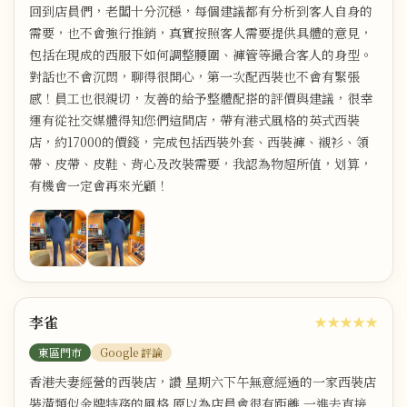
回到店員們，老闆十分沉穩，每個建議都有分析到客人自身的
需要，也不會強行推銷，真實按照客人需要提供具體的意見，
包括在現成的西服下如何調整腰圍、褲管等撮合客人的身型。
對話也不會沉悶，聊得很開心，第一次配西裝也不會有緊張
感！員工也很親切，友善的給予整體配搭的評價與建議，很幸
運有從社交媒體得知您們這間店，帶有港式風格的英式西裝
店，約17000的價錢，完成包括西裝外套、西裝褲、襯衫、領
帶、皮帶、皮鞋、背心及改裝需要，我認為物超所值，划算，
有機會一定會再來光顧！
李雀
★★★★★
東區門市
Google 評論
香港夫妻經營的西裝店，讚 星期六下午無意經過的一家西裝店
裝潢類似金牌特務的風格 原以為店員會很有距離 一進去直接