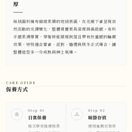
厚
絲絨面料擁有細緻柔順的短絨表面，在光線下會呈現自
然流動的光澤變化，整體視覺更具深度與高級感。布料
手感柔滑厚實，穿著時能展現俐落且帶有份量感的輪廓
效果，特別適合宴會、派對、婚禮與秋冬正式場合，讓
整體造型多一分成熟與紳士氣場。
CARE GUIDE
保養方式
Step 01
Step 02
日常保養
晾掛存放
每次穿完後使用柔
使用寬肩衣架吊