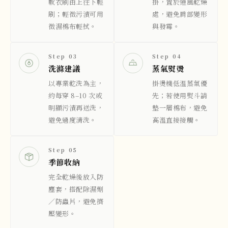
軟衣刷由上往下輕
掛，置於通風乾燥
刷；輕微污漬可用
處，避免肩部變形
微濕棉布輕拭。
與發霉。
Step 03
Step 04
洗滌建議
蒸氣熨燙
以專業乾洗為主，
掛燙機低溫蒸氣優
約每穿 8–10 次或
先；若使用熨斗請
明顯污漬再送洗，
墊一層棉布，避免
避免過度清洗。
高溫直接接觸。
Step 05
季節收納
完全乾燥後放入防
塵套，搭配除濕劑
／防蟲片，避免擠
壓變形。