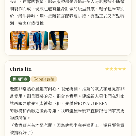
設計，在韓國製造，服裝版型都是經過許多人身形數據不斷微
調製作而成，現成也能有量身訂做的版型質感，鞋子也是有別
於一般牛津鞋，用牛皮雕花搭配麂皮拼接，有點正式又有點特
別，這家店值得推
chris lin
★★★★★
板橋門市
Google 評論
老闆非常熱心風趣有耐心，眼光獨到，推薦的款式和意見都非
常受用，測量西裝的尺寸很合身實用。建議新人男仕們在別家
試西服之前先別太衝動下租，先體驗ROYAL GREEN
的服務和西服之後再考慮，我的體驗是後來直接跟他們家買更
物超所值。
（我懷疑茶茶才是老闆，因為他都坐在旁邊監工，還只要負責
被撸就好了）