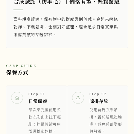
合成纖維（仿羊毛）｜俐落有型、輕鬆駕馭
面料親膚舒適，保有適中的挺度與俐落感。穿起來線條
乾淨、不顯鬆垮，也相對好整理，適合追求日常實穿與
俐落質感的穿著需求。
CARE GUIDE
保養方式
Step 01
Step 02
日常保養
晾掛存放
每次穿完後使用柔
使用寬肩衣架吊
軟衣刷由上往下輕
掛，置於通風乾燥
刷；輕微污漬可用
處，避免肩部變形
微濕棉布輕拭。
與發霉。