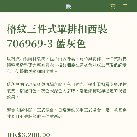
格紋三件式單排扣西裝
706969-3 藍灰色
以格紋西裝面料製成，包含西裝外套、背心與長褲，三件式結構
讓整體造型更完整有層次。格紋細節在藍灰色基底上呈現低調變
化，使整體更顯細緻耐看。
藍灰色調介於清爽與沉穩之間，在自然光下帶出柔和層次與理性
氣質。搭配白色、灰色或深色內搭時，都能維持乾淨穩定的視覺
效果。
適合商務休閒、正式聚會、日常通勤與半正式場合，是一款實穿
性高且不失細節的三件式西裝。
HK$3,200.00