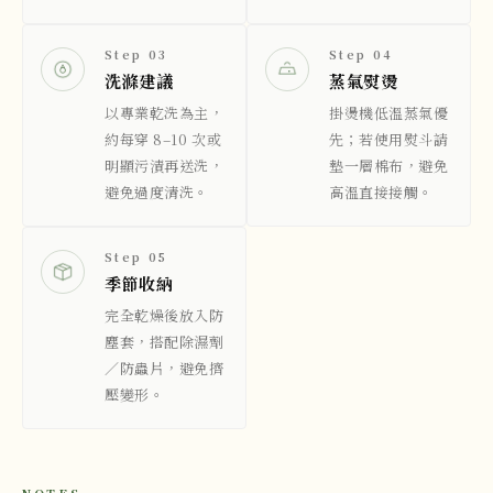
Step 03
Step 04
洗滌建議
蒸氣熨燙
以專業乾洗為主，
掛燙機低溫蒸氣優
約每穿 8–10 次或
先；若使用熨斗請
明顯污漬再送洗，
墊一層棉布，避免
避免過度清洗。
高溫直接接觸。
Step 05
季節收納
完全乾燥後放入防
塵套，搭配除濕劑
／防蟲片，避免擠
壓變形。