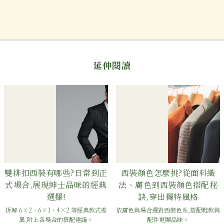
延伸閱讀
雙排扣西裝有哪些?日常到正
西裝顏色怎麼挑?從面料織
式場合,展現紳士品味的經典
法、膚色到西裝顏色搭配秘
選擇!
訣,穿出獨特風格
拆解 6×2、6×1、4×2 等經典款式差
依膚色與場合選對西裝色系,搭配鞋款與
異,附上各場合的搭配建議。
配件更顯品味。