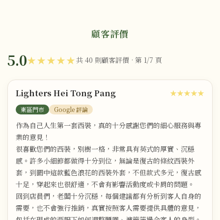
顧客評價
5.0
★★★★★
共 40 則顧客評價 · 第 1/7 頁
Lighters Hei Tong Pang
★★★★★
東區門市
Google 評論
作為自己人生第一套西裝，真的十分感謝您們的細心服務與專
業的意見！
很喜歡您們的西裝，別樹一格，非常具有英式的厚實、沉穩
感。許多小細節都做得十分到位，無論是復古的條紋西裝外
套，到圖中這款藍色浪花的西裝外套，不但款式多元，復古感
十足，穿起來也很舒適，不會有影響活動度或卡肩的問題。
回到店員們，老闆十分沉穩，每個建議都有分析到客人自身的
需要，也不會強行推銷，真實按照客人需要提供具體的意見，
包括在現成的西服下如何調整腰圍、褲管等撮合客人的身型。