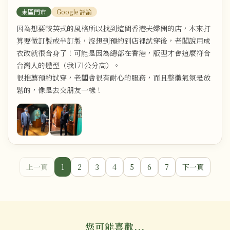
東區門市
Google 評論
因為想要較英式的風格所以找到這間香港夫婦開的店，本來打
算要做訂製或半訂製，沒想到預約到店裡試穿後，老闆說用成
衣改就很合身了！可能是因為總部在香港，版型才會這麼符合
台灣人的體型（我171公分高）。
很推薦預約試穿，老闆會很有耐心的服務，而且整體氣氛是放
鬆的，像是去交朋友一樣！
上一頁
1
2
3
4
5
6
7
下一頁
您可能喜歡...