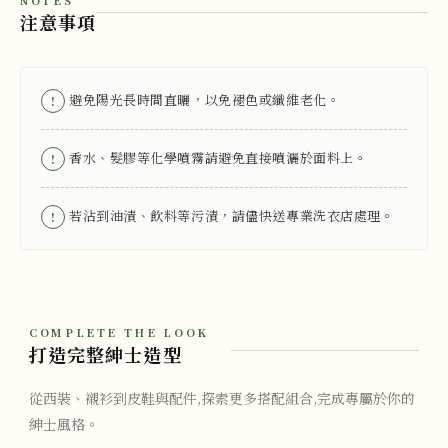
NOTES
注意事項
避免陽光長時間直曬，以免褪色或纖維老化。
!
香水、髮膠等化學噴霧請避免直接噴灑於面料上。
!
若沾到油漬、飲料等污漬，請儘快送專業洗衣店處理。
!
COMPLETE THE LOOK
打造完整紳士造型
從西裝、襯衫到皮鞋與配件,探索更多搭配組合,完成專屬於你的
紳士風格。