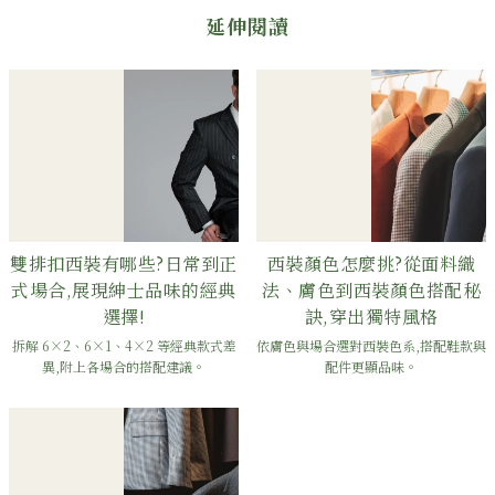
延伸閱讀
雙排扣西裝有哪些?日常到正
西裝顏色怎麼挑?從面料織
式場合,展現紳士品味的經典
法、膚色到西裝顏色搭配秘
選擇!
訣,穿出獨特風格
拆解 6×2、6×1、4×2 等經典款式差
依膚色與場合選對西裝色系,搭配鞋款與
異,附上各場合的搭配建議。
配件更顯品味。