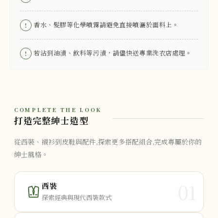
香水、髮膠等化學噴霧請避免直接噴灑於面料上。
!
若沾到油漬、飲料等污漬，請儘快送專業洗衣店處理。
!
COMPLETE THE LOOK
打造完整紳士造型
從西裝、襯衫到皮鞋與配件,探索更多搭配組合,完成專屬於你的
紳士風格。
01
西裝
探索經典與現代西裝款式