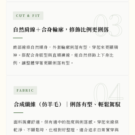
03
CUT & FIT
自然肩線＋合身輪廓，修飾比例更俐落
肩部線條自然順身，外套輪廓俐落有型，穿起來更顯精
神。搭配合身版型與直順褲線，能自然修飾上下身比
例，讓整體穿著更顯俐落有型。
04
FABRIC
合成纖維（仿羊毛）｜俐落有型、輕鬆駕馭
面料親膚舒適，保有適中的挺度與俐落感。穿起來線條
乾淨、不顯鬆垮，也相對好整理，適合追求日常實穿與