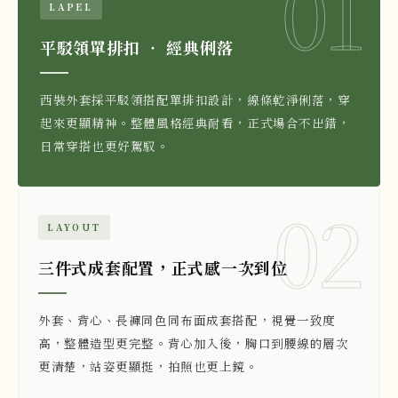
01
LAPEL
平駁領單排扣 ‧ 經典俐落
西裝外套採平駁領搭配單排扣設計，線條乾淨俐落，穿
起來更顯精神。整體風格經典耐看，正式場合不出錯，
日常穿搭也更好駕馭。
02
LAYOUT
三件式成套配置，正式感一次到位
外套、背心、長褲同色同布面成套搭配，視覺一致度
高，整體造型更完整。背心加入後，胸口到腰線的層次
更清楚，站姿更顯挺，拍照也更上鏡。