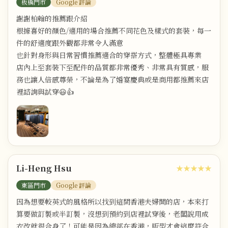
板橋門市
Google 評論
謝謝柏翰的推薦跟介紹
根據喜好的顏色/適用的場合推薦不同花色及樣式的套裝，每一
件的舒適度跟外觀都非常令人滿意
也針對身形與日常習慣推薦適合的穿搭方式，整體極具專業
店內上至套裝下至配件的品質都非常優秀、非常具有質感，服
務也讓人倍感尊榮，不論是為了婚宴慶典或是商用都推薦來店
裡諮詢與試穿😃👍
Li-Heng Hsu
★★★★★
東區門市
Google 評論
因為想要較英式的風格所以找到這間香港夫婦開的店，本來打
算要做訂製或半訂製，沒想到預約到店裡試穿後，老闆說用成
衣改就很合身了！可能是因為總部在香港，版型才會這麼符合