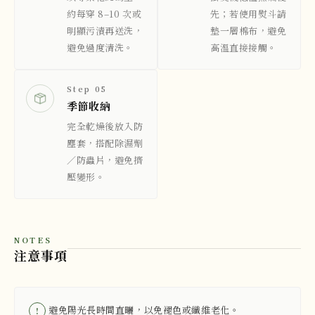
約每穿 8–10 次或
先；若使用熨斗請
明顯污漬再送洗，
墊一層棉布，避免
避免過度清洗。
高溫直接接觸。
Step 05
季節收納
完全乾燥後放入防
塵套，搭配除濕劑
／防蟲片，避免擠
壓變形。
NOTES
注意事項
避免陽光長時間直曬，以免褪色或纖維老化。
!