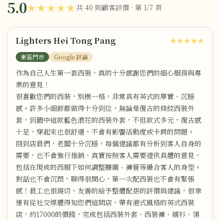
5.0
★★★★★
共 40 則顧客評價 · 第 1/7 頁
Lighters Hei Tong Pang
★★★★★
東區門市
Google 評論
作為自己人生第一套西裝，真的十分感謝您們的細心服務與專
業的意見！
很喜歡您們的西裝，別樹一格，非常具有英式的厚實、沉穩
感。許多小細節都做得十分到位，無論是復古的條紋西裝外
套，到圖中這款藍色浪花的西裝外套，不但款式多元，復古感
十足，穿起來也很舒適，不會有影響活動度或卡肩的問題。
回到店員們，老闆十分沉穩，每個建議都有分析到客人自身的
需要，也不會強行推銷，真實按照客人需要提供具體的意見，
包括在現成的西服下如何調整腰圍、褲管等撮合客人的身型。
對話也不會沉悶，聊得很開心，第一次配西裝也不會有緊張
感！員工也很親切，友善的給予整體配搭的評價與建議，很幸
運有從社交媒體得知您們這間店，帶有港式風格的英式西裝
店，約17000的價錢，完成包括西裝外套、西裝褲、襯衫、領