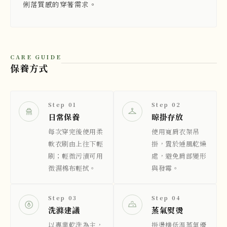
俐落質感的穿著需求。
CARE GUIDE
保養方式
Step 01
Step 02
日常保養
晾掛存放
每次穿完後使用柔
使用寬肩衣架吊
軟衣刷由上往下輕
掛，置於通風乾燥
刷；輕微污漬可用
處，避免肩部變形
微濕棉布輕拭。
與發霉。
Step 03
Step 04
洗滌建議
蒸氣熨燙
以專業乾洗為主，
掛燙機低溫蒸氣優